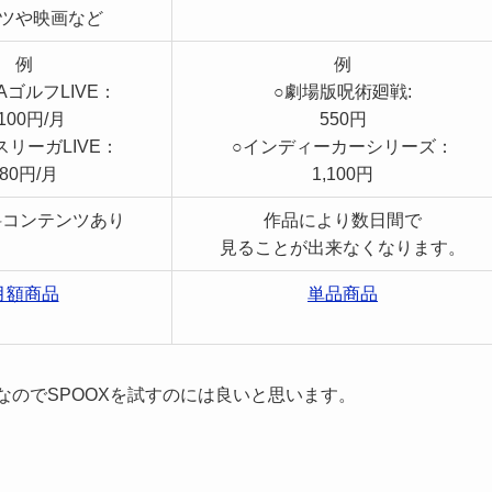
ツや映画など
例
例
AゴルフLIVE：
○劇場版呪術廻戦:
,100円/月
550円
スリーガLIVE：
○インディーカーシリーズ：
980円/月
1,100円
料コンテンツあり
作品により数日間で
見ることが出来なくなります。
月額商品
単品商品
題なのでSPOOXを試すのには良いと思います。