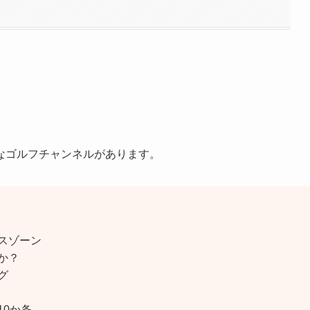
なゴルフチャンネルがあります。
スゾーン
か？
グ
0か条