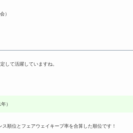
大会）
安定して活躍していますね。
1年）
ンス順位とフェアウェイキープ率を合算した順位です！