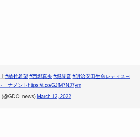
浮上
#植竹希望
#西郷真央
#堀琴音
#明治安田生命レディスヨ
トーナメント
https://t.co/GJfM7NJ7ym
(@GDO_news)
March 12, 2022