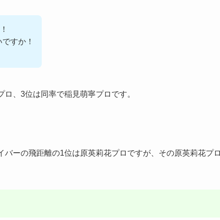
！
いですか！
プロ、3位は同率で稲見萌寧プロです。
イバーの飛距離の1位は原英莉花プロですが、その原英莉花プ