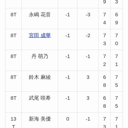
9
3
8T
永嶋 花音
-1
-3
7
6
4
9
8T
宮田 成華
-1
-2
7
7
3
0
8T
丹 萌乃
-1
-1
7
7
2
1
8T
鈴木 麻綾
-1
3
6
7
8
5
8T
武尾 咲希
-1
3
6
7
8
5
13
新海 美優
0
-1
7
7
T
3
1