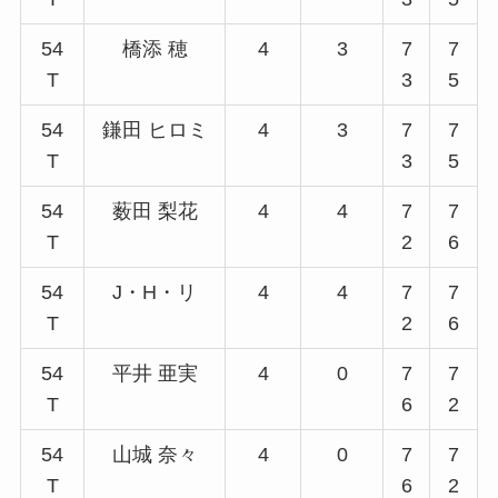
54
橋添 穂
4
3
7
7
T
3
5
54
鎌田 ヒロミ
4
3
7
7
T
3
5
54
薮田 梨花
4
4
7
7
T
2
6
54
J・H・リ
4
4
7
7
T
2
6
54
平井 亜実
4
0
7
7
T
6
2
54
山城 奈々
4
0
7
7
T
6
2