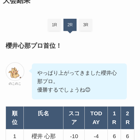
大会結果
1R
2R
3R
櫻井心那プロ首位！
やっぱり上がってきました櫻井心
那プロ。
のこのこ
優勝するでしょうね😊
順
氏名
スコ
TOD
1
2
位
ア
AY
R
R
1
櫻井 心那
-10
-4
6
6