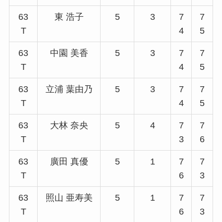
63
東 浩子
5
3
7
7
T
4
5
63
中園 美香
5
3
7
7
T
4
5
63
立浦 葉由乃
5
3
7
7
T
4
5
63
大林 奈央
5
4
7
7
T
3
6
63
廣田 真優
5
1
7
7
T
6
3
63
照山 亜寿美
5
1
7
7
T
6
3