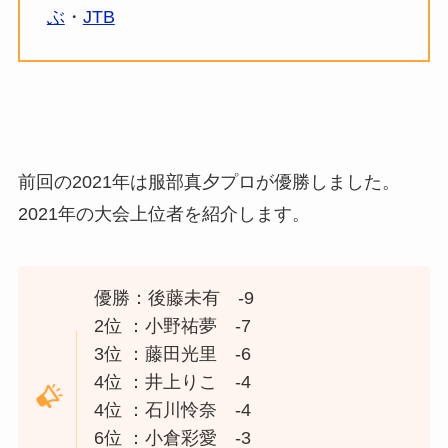
ぶ
・
JTB
前回の2021年は服部真夕プロが優勝しました。
2021年の大会上位者を紹介します。
優勝：後藤未有 -9
2位 ：小野祐夢 -7
3位 ：藤田光里 -6
4位 ：井上りこ -4
4位 ：石川怜奈 -4
6位 ：小倉彩愛 -3