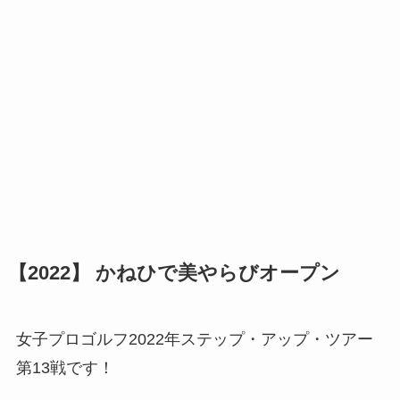
【2022】
かねひで美やらびオープン
女子プロゴルフ2022年ステップ・アップ・ツアー
第13戦です！