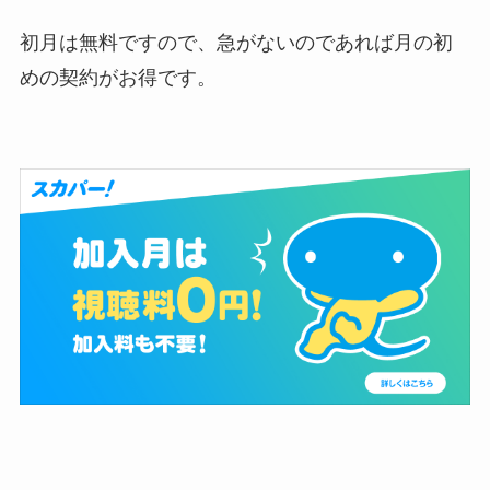
川満 陽香理
GOLF5
初月は無料ですので、急がないのであれば月の初
めの契約がお得です。
北村 響
クリヤマホールディング
ス
久保 啓子
NECネッツエスアイ
熊谷 かほ
フリー
香妻 琴乃
サマンサタバサ
河野 杏奈
フリー
小竹 莉乃
フリー
小林 夢果
ヨコハマタイヤジャパン
小林 由枝
浜松CC