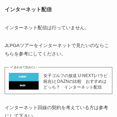
佐伯 朱音
フリー
インターネット配信
酒井 千絵
フリー
坂下 莉彗子
フリー
インターネット配信は行っていません。
坂下 莉翔子
フリー
JLPGAツアーをインターネットで見たいのならこ
佐久間 綾女
スターツ
ちらを参考にしてください。
櫻井 心那
フリー
あわせて読みたい
佐藤 絵美
フリー
女子ゴルフの放送 U-NEXT(パラビ
統合)とDAZNの比較 おすすめは
佐藤 靖子
おもちゃ王国
どっち？ インターネット配信
篠原 まりあ
大岡産業
インターネット回線の契約を考えている方は参考
澁澤 莉絵留
清水建設
にして下さい。