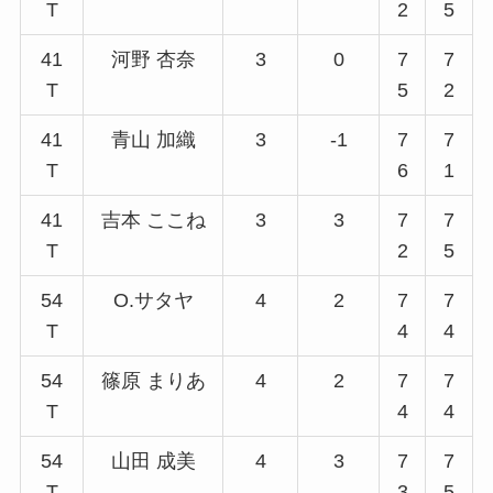
T
2
5
41
河野 杏奈
3
0
7
7
T
5
2
41
青山 加織
3
-1
7
7
T
6
1
41
吉本 ここね
3
3
7
7
T
2
5
54
O.サタヤ
4
2
7
7
T
4
4
54
篠原 まりあ
4
2
7
7
T
4
4
54
山田 成美
4
3
7
7
T
3
5