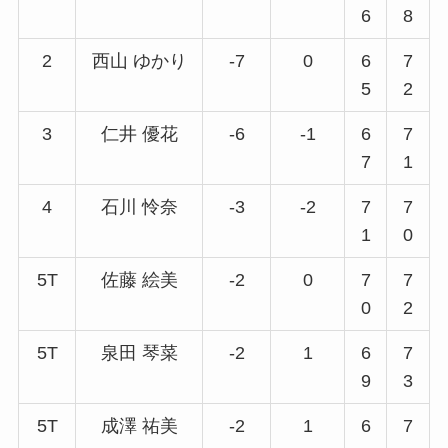
6
8
2
西山 ゆかり
-7
0
6
7
5
2
3
仁井 優花
-6
-1
6
7
7
1
4
石川 怜奈
-3
-2
7
7
1
0
5T
佐藤 絵美
-2
0
7
7
0
2
5T
泉田 琴菜
-2
1
6
7
9
3
5T
成澤 祐美
-2
1
6
7