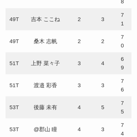
8
7
49T
吉本 ここね
2
3
7
1
7
49T
桑木 志帆
2
2
7
0
6
51T
上野 菜々子
3
4
7
9
7
51T
渡邉 彩香
3
3
6
6
7
53T
後藤 未有
4
5
6
5
7
53T
@郡山 瞳
4
3
7
4