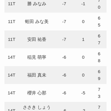
7
11T
勝 みなみ
-7
-1
6
0
6
11T
蛭田 みな美
-7
0
7
5
6
11T
安田 祐香
-7
1
6
7
6
14T
稲見 萌寧
-6
0
7
8
6
14T
福田 真未
-6
0
6
9
7
14T
櫻井 心那
-6
-5
7
3
ささき しょう
7
14T
-6
-2
6