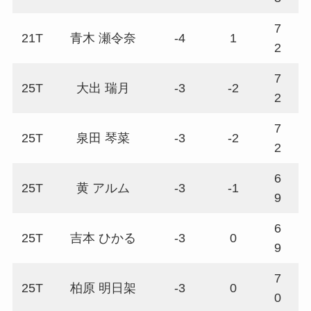
7
21T
青木 瀬令奈
-4
1
6
2
7
25T
大出 瑞月
-3
-2
7
2
7
25T
泉田 琴菜
-3
-2
7
2
6
25T
黄 アルム
-3
-1
7
9
6
25T
吉本 ひかる
-3
0
7
9
7
25T
柏原 明日架
-3
0
7
0