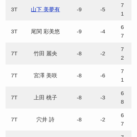
7
3T
山下 美夢有
-9
-5
6
1
6
3T
尾関 彩美悠
-9
-4
7
7
7
7T
竹田 麗央
-8
-2
6
2
7
7T
宮澤 美咲
-8
-6
7
1
6
7T
上田 桃子
-8
-3
7
8
6
7T
穴井 詩
-8
-2
7
7