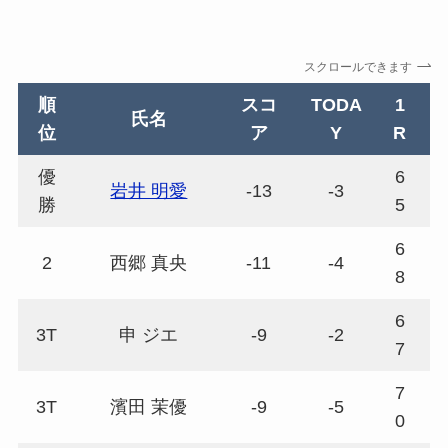
スクロールできます
順
スコ
TODA
1
氏名
位
ア
Y
R
優
6
岩井 明愛
-13
-3
6
勝
5
6
2
西郷 真央
-11
-4
6
8
6
3T
申 ジエ
-9
-2
7
7
7
3T
濱田 茉優
-9
-5
7
0