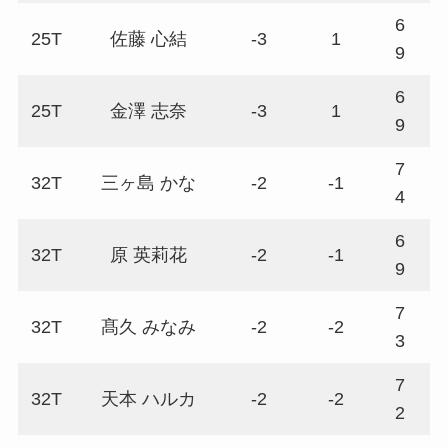
6
25T
佐藤 心結
-3
1
7
9
6
25T
金澤 志奈
-3
1
7
9
7
32T
三ヶ島 かな
-2
-1
6
4
6
32T
原 英莉花
-2
-1
7
9
7
32T
髙久 みなみ
-2
-2
7
3
7
32T
天本 ハルカ
-2
-2
7
2