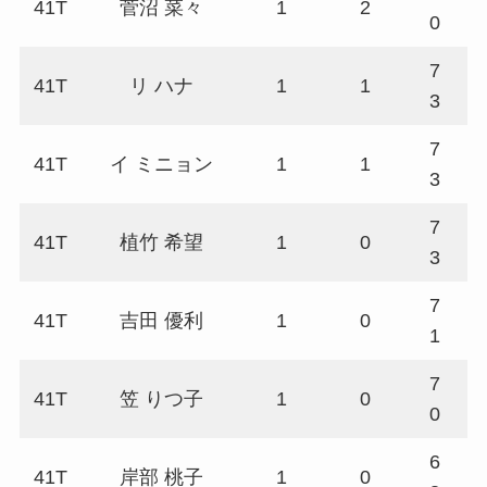
41T
菅沼 菜々
1
2
7
0
7
41T
リ ハナ
1
1
7
3
7
41T
イ ミニョン
1
1
7
3
7
41T
植竹 希望
1
0
7
3
7
41T
吉田 優利
1
0
7
1
7
41T
笠 りつ子
1
0
7
0
6
41T
岸部 桃子
1
0
7