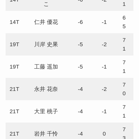
こ
1
6
14T
仁井 優花
-6
-1
7
5
7
19T
川岸 史果
-5
-2
7
1
7
19T
工藤 遥加
-5
-1
6
1
7
21T
永井 花奈
-4
-2
7
0
7
21T
大里 桃子
-4
-1
7
1
7
21T
岩井 千怜
-4
0
6
3