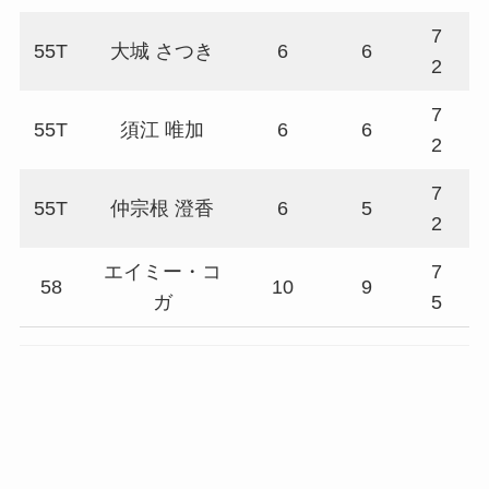
7
55T
大城 さつき
6
6
7
2
7
55T
須江 唯加
6
6
7
2
7
55T
仲宗根 澄香
6
5
7
2
エイミー・コ
7
58
10
9
7
ガ
5