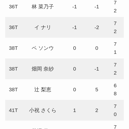
7
36T
林 菜乃子
-1
-1
7
2
7
36T
イ ナリ
-1
-2
7
2
7
38T
ペ ソンウ
0
0
7
1
7
38T
畑岡 奈紗
0
-1
7
2
6
38T
辻 梨恵
0
5
7
8
7
41T
小祝 さくら
1
2
7
0
7