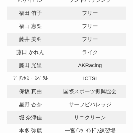
P.サイパン
ランドハウジング
福田 侑子
フリー
福山 恵梨
フリー
藤井 美羽
フリー
藤田 かれん
ライク
藤田 光里
AKRacing
ﾌﾟﾘﾝｾｽ・ｽﾍﾟﾗﾙ
ICTSI
保坂 真由
国際スポーツ振興協会
星野 杏奈
サーフビバレッジ
堀 奈津佳
サニクリーン
本多 弥麗
一宮ｲﾝﾀｰｲﾝﾄﾞｱ練習場