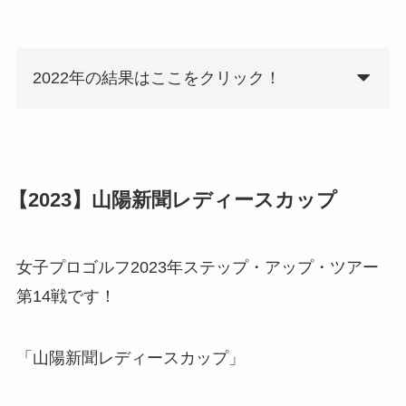
2022年の結果はここをクリック！
【2023】山陽新聞レディースカップ
女子プロゴルフ2023年ステップ・アップ・ツアー
第14戦です！
「山陽新聞レディースカップ」