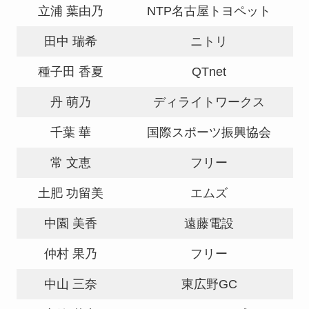
立浦 葉由乃
NTP名古屋トヨペット
田中 瑞希
ニトリ
種子田 香夏
QTnet
丹 萌乃
ディライトワークス
千葉 華
国際スポーツ振興協会
常 文恵
フリー
土肥 功留美
エムズ
中園 美香
遠藤電設
仲村 果乃
フリー
中山 三奈
東広野GC