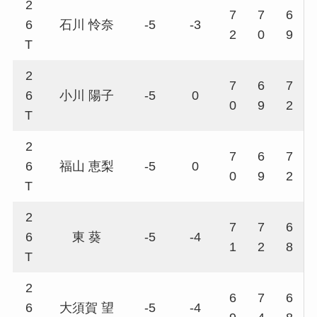
2
7
7
6
6
石川 怜奈
-5
-3
2
0
9
T
2
7
6
7
6
小川 陽子
-5
0
0
9
2
T
2
7
6
7
6
福山 恵梨
-5
0
0
9
2
T
2
7
7
6
6
東 葵
-5
-4
1
2
8
T
2
6
7
6
6
大須賀 望
-5
-4