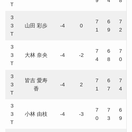
9
4
8
T
3
7
6
7
3
山田 彩歩
-4
0
1
9
2
T
3
7
6
7
3
大林 奈央
-4
-2
4
8
0
T
3
皆吉 愛寿
7
6
7
3
-4
2
香
1
7
4
T
3
7
7
6
3
小林 由枝
-4
-3
0
3
9
T