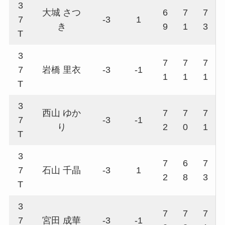
3
大城 さつ
6
7
7
7
-3
1
き
9
1
3
T
3
7
7
7
7
岩橋 里衣
-3
-1
1
1
1
T
3
西山 ゆか
7
7
7
7
-3
-1
り
2
0
1
T
3
7
6
7
7
石山 千晶
-3
1
2
8
3
T
3
7
7
7
7
宮田 成華
-3
-1