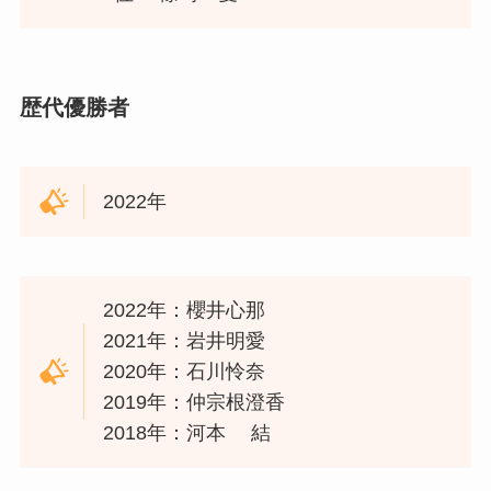
歴代優勝者
2022年
2022年：櫻井心那
2021年：岩井明愛
2020年：石川怜奈
2019年：仲宗根澄香
2018年：河本 結