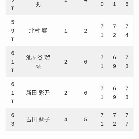
あ
0
1
6
T
5
7
7
7
9
北村 響
1
2
1
2
4
T
6
池ヶ谷 瑠
7
6
7
1
2
6
菜
1
9
8
T
6
7
6
7
1
新田 彩乃
2
6
1
9
8
T
6
7
7
7
吉田 藍子
4
5
3
1
2
7