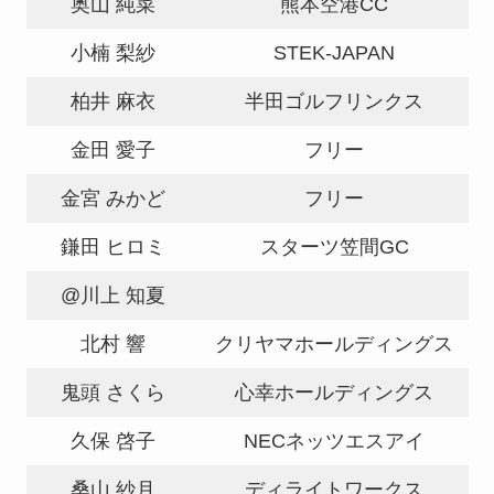
奥山 純菜
熊本空港CC
小楠 梨紗
STEK-JAPAN
柏井 麻衣
半田ゴルフリンクス
金田 愛子
フリー
金宮 みかど
フリー
鎌田 ヒロミ
スターツ笠間GC
@川上 知夏
北村 響
クリヤマホールディングス
鬼頭 さくら
心幸ホールディングス
久保 啓子
NECネッツエスアイ
桑山 紗月
ディライトワークス