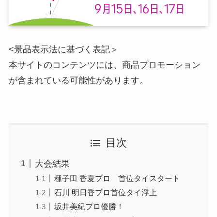
<景品表示法に基づく表記＞
本サイトのコンテンツには、商品プロモーション
が含まれている可能性があります。
目次
大会結果
種子田 香夏プロ 首位タイスタート
石川 明日香プロ首位タイ浮上
坂井美紀プロ優勝！