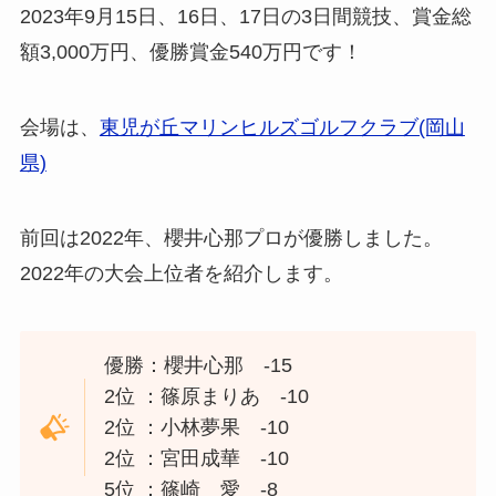
2023年9月15日、16日、17日の3日間競技、賞金総
額3,000万円、優勝賞金540万円です！
会場は、
東児が丘マリンヒルズゴルフクラブ(岡山
県)
前回は2022年、櫻井心那プロが優勝しました。
2022年の大会上位者を紹介します。
優勝：櫻井心那 -15
2位 ：篠原まりあ -10
2位 ：小林夢果 -10
2位 ：宮田成華 -10
5位 ：篠崎 愛 -8