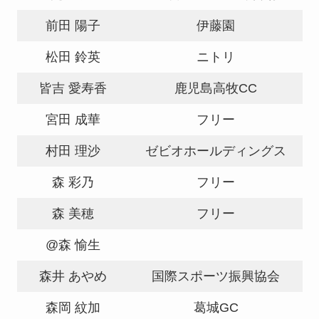
前田 陽子
伊藤園
松田 鈴英
ニトリ
皆吉 愛寿香
鹿児島高牧CC
宮田 成華
フリー
村田 理沙
ゼビオホールディングス
森 彩乃
フリー
森 美穂
フリー
@森 愉生
森井 あやめ
国際スポーツ振興協会
森岡 紋加
葛城GC