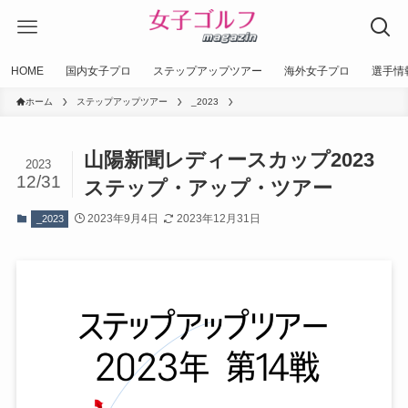
HOME
国内女子プロ
ステップアップツアー
海外女子プロ
選手情
ホーム
ステップアップツアー
_2023
山陽新聞レディースカップ2023
2023
12/31
ステップ・アップ・ツアー
2023年9月4日
2023年12月31日
_2023