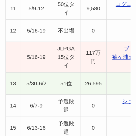
50位タ
コグニ
11
5/9-12
9,580
イ
12
5/16-19
不出場
0
JLPGA
ブリ
117万
5/16-19
15位タ
袖ヶ浦カ
円
イ
13
5/30-6/2
51位
26,595
予選敗
ショ
14
6/7-9
0
退
予選敗
マ
15
6/13-16
0
退