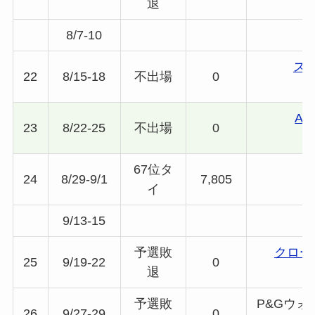
退
8/7-10
ス
22
8/15-18
不出場
0
A
23
8/22-25
不出場
0
67位タ
24
8/29-9/1
7,805
イ
9/13-15
予選敗
クロー
25
9/19-22
0
退
予選敗
P&Gウ
26
9/27-29
0