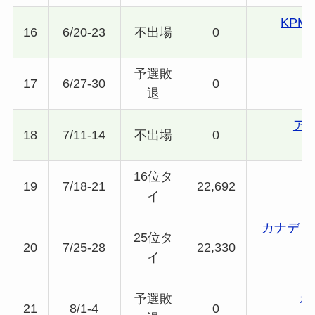
KP
16
6/20-23
不出場
0
予選敗
17
6/27-30
0
退
ア
18
7/11-14
不出場
0
16位タ
19
7/18-21
22,692
イ
カナディ
25位タ
20
7/25-28
22,330
イ
予選敗
ポ
21
8/1-4
0