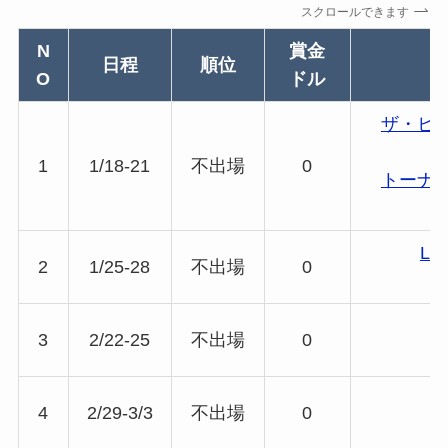
スクロールできます
N
賞金
日程
順位
O
ドル
ザ・ヒ
1
1/18-21
不出場
0
トーナ
L
2
1/25-28
不出場
0
3
2/22-25
不出場
0
4
2/29-3/3
不出場
0