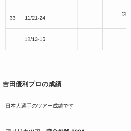
C
33
11/21-24
12/13-15
吉田優利プロの成績
日本人選手のツアー成績です